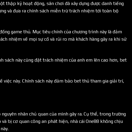
một thập kỷ hoạt động, sân chơi đã xây dựng được danh tiếng
ng và đưa ra chính sách miễn trừ trách nhiệm tới toàn bộ
 đồng game thủ. Mục tiêu chính của chương trình này là đảm
ách nhiệm về mọi sự cố và rủi ro mà khách hàng gây ra khi sử
nh sách này cũng đặt trách nhiệm của anh em lên cao hơn, bet
 việc này. Chính sách này đảm bảo bet thủ tham gia giải trí,
 nguyên nhân chủ quan của mình gây ra. Cụ thể, trong trường
 và bị cơ quan công an phát hiện, nhà cái One88 không chịu
 này.