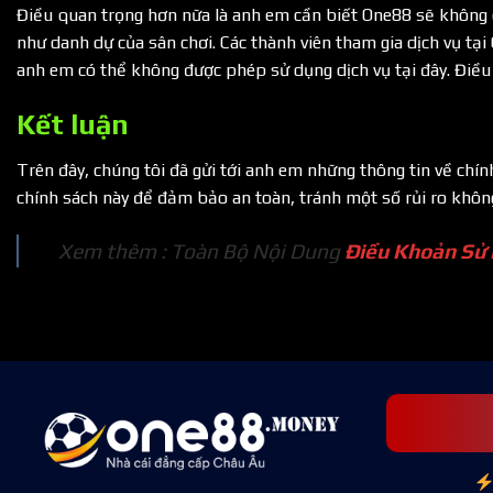
Điều quan trọng hơn nữa là anh em cần biết One88 sẽ không c
như danh dự của sân chơi. Các thành viên tham gia dịch vụ tạ
anh em có thể không được phép sử dụng dịch vụ tại đây. Điề
Kết luận
Trên đây, chúng tôi đã gửi tới anh em những thông tin về chí
chính sách này để đảm bảo an toàn, tránh một số rủi ro không
Xem thêm : Toàn Bộ Nội Dung
Điều Khoản Sử