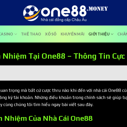
CASINO
THỂ THAO
XỔ SỐ
KHUYẾN MÃI
GIỚI THIỆU
CHĂ
h Nhiệm Tại One88 – Thông Tin Cực
uan trọng mà bất cứ cược thru nào khi đến với nhà cái One88 c
đăng ký tài khoản. Những điều khoản trong chính sách sẽ giúp bạ
 cùng chúng tôi tìm hiểu ngay bài viết sau đây.
ch Nhiệm Của Nhà Cái One88