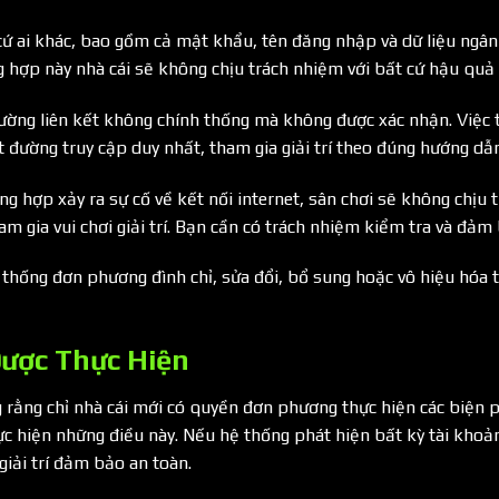
ứ ai khác, bao gồm cả mật khẩu, tên đăng nhập và dữ liệu ngân h
g hợp này nhà cái sẽ không chịu trách nhiệm với bất cứ hậu quả 
đường liên kết không chính thống mà không được xác nhận. Việc 
đường truy cập duy nhất, tham gia giải trí theo đúng hướng dẫn 
hợp xảy ra sự cố về kết nối internet, sân chơi sẽ không chịu t
am gia vui chơi giải trí. Bạn cần có trách nhiệm kiểm tra và đảm
 thống đơn phương đình chỉ, sửa đổi, bổ sung hoặc vô hiệu hóa
ược Thực Hiện
 rằng chỉ nhà cái mới có quyền đơn phương thực hiện các biện p
hực hiện những điều này. Nếu hệ thống phát hiện bất kỳ tài kho
iải trí đảm bảo an toàn.