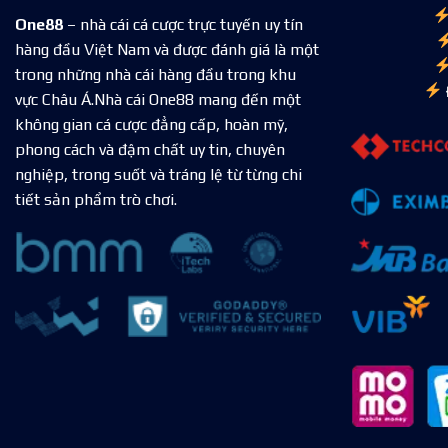
One88
– nhà cái cá cược trực tuyến uy tín
hàng đầu Việt Nam và được đánh giá là một
trong những nhà cái hàng đầu trong khu
vực Châu Á.Nhà cái One88 mang đến một
không gian cá cược đẳng cấp, hoàn mỹ,
phong cách và đậm chất uy tin, chuyên
nghiệp, trong suốt và tráng lệ từ từng chi
tiết sản phẩm trò chơi.