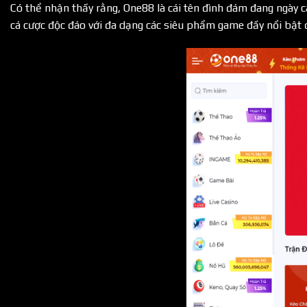
Có thể nhận thấy rằng, One88 là cái tên đình đám đang ngày cà
cá cược độc đáo với đa dạng các siêu phẩm game đầy nổi bậ