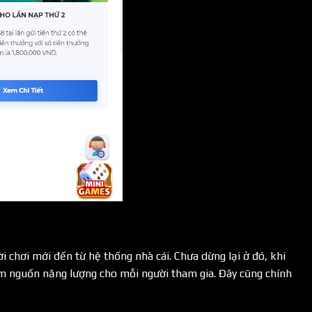
 chơi mới đến từ hệ thống nhà cái. Chưa dừng lại ở đó, khi
m nguồn năng lượng cho mỗi người tham gia. Đây cũng chính