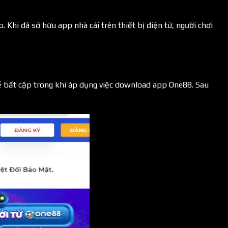
Khi đã sở hữu app nhà cái trên thiết bị điện tử, người chơi
đề bất cập trong khi áp dụng việc download app One88. Sau