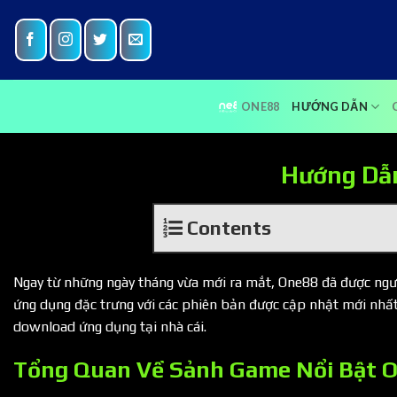
Skip
to
content
ONE88
HƯỚNG DẪN
Hướng Dẫn
Contents
Ngay từ những ngày tháng vừa mới ra mắt, One88 đã được người 
ứng dụng đặc trưng với các phiên bản được cập nhật mới nhất 
download ứng dụng tại nhà cái.
Tổng Quan Về Sảnh Game Nổi Bật 