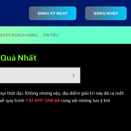
ĐĂNG KÝ NGAY
ĐĂNG NHẬP
M SÓC KHÁCH HÀNG
TIN TỨC
u Quả Nhất
ọi thời đại. Không những vậy, địa điểm giải trí này đã ra mắt
 về quy trình
TẢI APP ONE88
cùng với những lưu ý khi