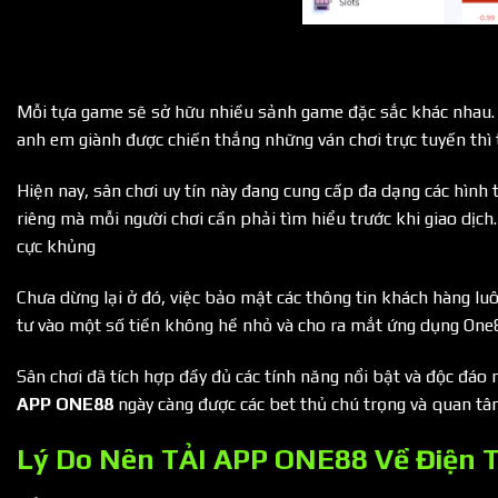
Mỗi tựa game sẽ sở hữu nhiều sảnh game đặc sắc khác nhau. M
anh em giành được chiến thắng những ván chơi trực tuyến thì
Hiện nay, sân chơi uy tín này đang cung cấp đa dạng các hình
riêng mà mỗi người chơi cần phải tìm hiểu trước khi giao dịch
cực khủng
Chưa dừng lại ở đó, việc bảo mật các thông tin khách hàng l
tư vào một số tiền không hề nhỏ và cho ra mắt ứng dụng One88
Sân chơi đã tích hợp đầy đủ các tính năng nổi bật và độc đáo
APP ONE88
ngày càng được các bet thủ chú trọng và quan tâ
Lý Do Nên TẢI APP ONE88 Về Điện 