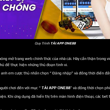
Quy Trình
TẢI APP ONE88
chóng mở trang web chính thức của nhà cái. Hãy cẩn thận trong vi
hủ để thực hiện những thủ đoạn tinh vi.
i, anh em cược thủ nhấn chọn “ Đăng nhập” và đồng thời điền đầy
gười chơi đến với mục “
TẢI APP ONE88
” và đồng thời chọn p
n. Khi ứng dụng đã hiển thị trên màn hình điện thoại, các bet t