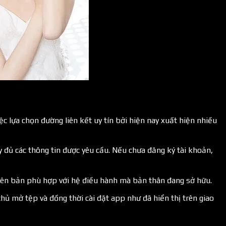
ệc lựa chọn đường liên kết uy tín bởi hiện nay xuất hiện nhiều
 đủ các thông tin được yêu cầu. Nếu chưa đăng ký tài khoản,
hiên bản phù hợp với hệ điều hành mà bản thân đang sở hữu.
hủ mở tệp và đồng thời cài đặt app như đã hiển thị trên giao