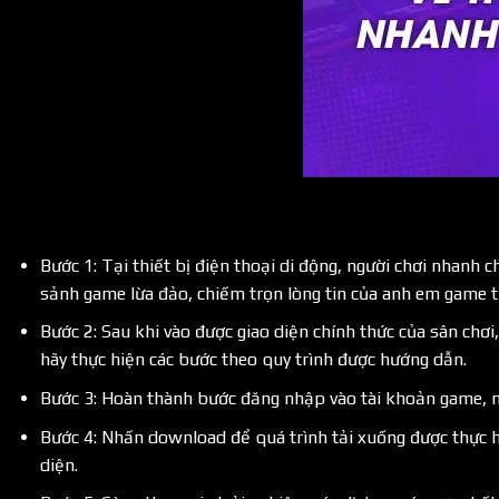
Bước 1: Tại thiết bị điện thoại di động, người chơi nhanh 
sảnh game lừa đảo, chiếm trọn lòng tin của anh em game t
Bước 2: Sau khi vào được giao diện chính thức của sân chơ
hãy thực hiện các bước theo quy trình được hướng dẫn.
Bước 3: Hoàn thành bước đăng nhập vào tài khoản game, n
Bước 4: Nhấn download để quá trình tải xuống được thực hiệ
diện.