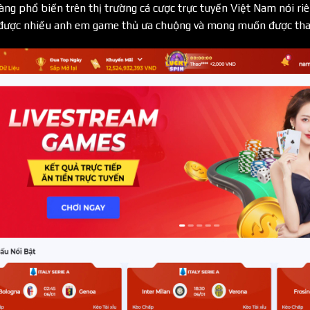
ng phổ biến trên thị trường cá cược trực tuyến Việt Nam nói riê
t được nhiều anh em game thủ ưa chuộng và mong muốn được th