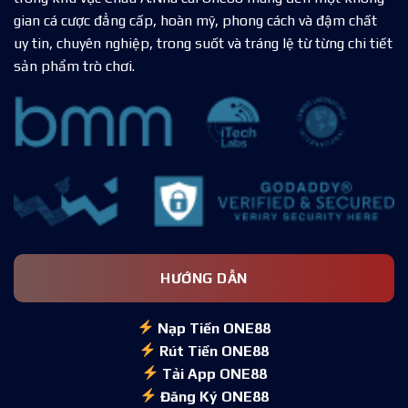
gian cá cược đẳng cấp, hoàn mỹ, phong cách và đậm chất
uy tin, chuyên nghiệp, trong suốt và tráng lệ từ từng chi tiết
sản phẩm trò chơi.
HƯỚNG DẪN
Nạp Tiền ONE88
Rút Tiền ONE88
Tải App ONE88
Đăng Ký ONE88