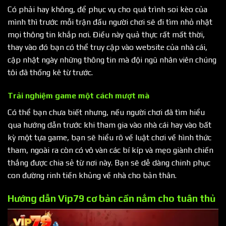
Có phải hay không, để phục vụ cho quá trình soi kèo của
mình thì trước mỗi trận đấu người chơi sẽ đi tìm nhỏ nhặt
mọi thông tin khắp nơi. Điều này quả thực rất mất thời,
thay vào đó bạn có thể truy cập vào website của nhà cái,
cập nhật ngày những thông tin mà đội ngũ nhân viên chúng
tôi đã thống kê từ trước.
Trải nghiệm game một cách mượt mà
Có thể bạn chưa biết nhưng, nếu người chơi đã tìm hiểu
qua hướng dẫn trước khi tham gia vào nhà cái hay vào bất
kỳ một tựa game, bạn sẽ hiểu rõ về luật chơi về hình thức
tham, ngoài ra còn có vô vàn các bí kíp và mẹo giành chiến
thắng được chia sẻ từ nơi này. Bạn sẽ dễ dàng chinh phục
con đường rinh tiền khủng về nhà cho bản thân.
Hướng dẫn Vip79 cơ bản cần nắm cho tuân thủ