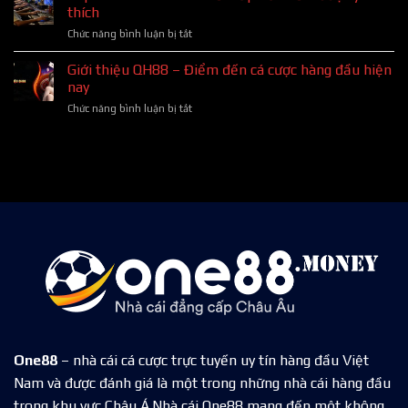
Onbet
đỉnh
thích
–
nhận
ở
Chức năng bình luận bị tắt
Sân
xu
Esports
chơi
thả
KO66
Giới thiệu QH88 – Điểm đến cá cược hàng đầu hiện
giải
ga
–
trí
nay
mỗi
Sân
đổi
ngày
ở
Chức năng bình luận bị tắt
chơi
thưởng
Giới
hấp
không
thiệu
dẫn
giới
QH88
số
hạn
–
1
Điểm
được
đến
yêu
cá
thích
cược
hàng
đầu
hiện
nay
One88
– nhà cái cá cược trực tuyến uy tín hàng đầu Việt
Nam và được đánh giá là một trong những nhà cái hàng đầu
trong khu vực Châu Á.Nhà cái One88 mang đến một không