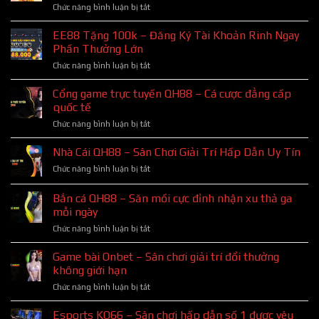
ở
Chức năng bình luận bị tắt
Thiên
Toàn
Hướng
Đường
Cho
Dẫn
EE88 Tặng 100k – Đăng Ký Tài Khoản Rinh Ngay
Chọi
Tân
Cách
Kê
Phần Thưởng Lớn
Thủ
Tải
Hàng
ở
Chức năng bình luận bị tắt
App
Đầu
EE88
PG88
Việt
Tặng
Cổng game trực tuyến QH88 – Cá cược đẳng cấp
Dễ
Nam
100k
Thực
quốc tế
–
Hiện
ở
Chức năng bình luận bị tắt
Đăng
Chi
Cổng
Ký
Tiết
game
Nhà Cái QH88 – Sân Chơi Giải Trí Hấp Dẫn Uy Tín
Tài
Nhất
trực
Khoản
ở
Chức năng bình luận bị tắt
tuyến
Rinh
Nhà
QH88
Ngay
Cái
Bắn cá QH88 – Săn mồi cực đỉnh nhận xu thả ga
–
Phần
QH88
Cá
mỗi ngày
Thưởng
–
cược
Lớn
ở
Chức năng bình luận bị tắt
Sân
đẳng
Bắn
Chơi
cấp
cá
Giải
Game bài Onbet – Sân chơi giải trí đổi thưởng
quốc
QH88
Trí
không giới hạn
tế
–
Hấp
ở
Chức năng bình luận bị tắt
Săn
Dẫn
Game
mồi
Uy
bài
Esports KO66 – Sân chơi hấp dẫn số 1 được yêu
cực
Tín