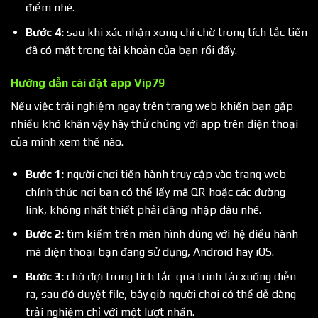
điểm nhé.
Bước 4:
sau khi xác nhận xong chỉ chờ trong tích tắc tiền
đã có mặt trong tài khoản của bạn rồi đấy.
Hướng dẫn cài đặt app
Vip79
Nếu việc trải nghiệm ngay trên trang web khiến bạn gặp
nhiều khó khăn vậy hãy thử chúng với app trên điện thoại
của mình xem thế nào.
Bước 1:
người chơi tiến hành truy cập vào trang web
chính thức nơi bạn có thể lấy mã QR hoặc các đường
link, không nhất thiết phải đăng nhập đâu nhé.
Bước 2:
tìm kiếm trên màn hình đúng với hệ điều hành
mà điện thoại bạn đang sử dụng, Android hay iOS.
Bước 3:
chờ đợi trong tích tắc quá trình tải xuống diễn
ra, sau đó duyệt file, bây giờ người chơi có thể dễ dàng
trải nghiệm chỉ với một lượt nhấn.