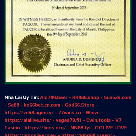
Nhà Cái Uy Tín:
Alo789.beer
-
RR888.shop
-
Sun52s.com
-
Sa88
-
ko66bet.cn.com
-
God66.Store
-
https://vn68.agency/
-
77wins.co
-
Winvn
-
https://aiailive.site/
-
vegas79.fit
-
Cwin.tools
-
V7
Casino
-
https://linos.org/
-
NN88.fyi
-
QQLIVE.LOVE
-
https://moonlive.love/
-
https://king88.green/
-