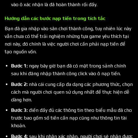
vào ô xác nhận là đã hoàn thành rồi đấy.
Hướng dẫn các bước nạp tiền trong tích tắc
Bạn đã gia nhập vào sân chơi thành công, tuy nhiên lúc này
vẫn chưa có thể trải nghiệm những tựa game yêu thích tại
nơi này, đó chính là việc người chơi cần phải nạp tiền để
tạo nguồn vốn.
Bước 1:
ngay bây giờ bạn đã có mặt trong sảnh chính
sau khi đăng nhập thành công click vào ô nạp tiền.
Bước 2:
nhà cái cung cấp đa dạng các phương thức, chọn
cách mà người chơi quen sử dụng nhất để thực hiện dễ
dàng hơn.
Bước 3:
điền đầy đủ các thông tin theo biểu mẫu đã cho
trước bao gồm số tiền cần nạp cũng như thông tin tài
khoản.
Bước 4:
sau khi nhận xác nhận, người chơi sẽ nhận được