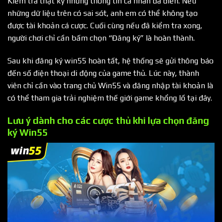
Kiểm tra thật kỹ những thông tin cá nhân đã điền. Nếu
những dữ liệu trên có sai sót, anh em có thể không tạo
được tài khoản cá cược. Cuối cùng nếu đã kiểm tra xong,
người chơi chỉ cần bấm chọn “Đăng ký” là hoàn thành.
Sau khi đăng ký win55 hoàn tất, hệ thống sẽ gửi thông báo
đến số điện thoại di động của game thủ. Lúc này, thành
viên chỉ cần vào trang chủ Win55 và đăng nhập tài khoản là
có thể tham gia trải nghiệm thế giới game khổng lồ tại đây.
Lưu ý dành cho các cược thủ khi lựa chọn đăng
ký Win55