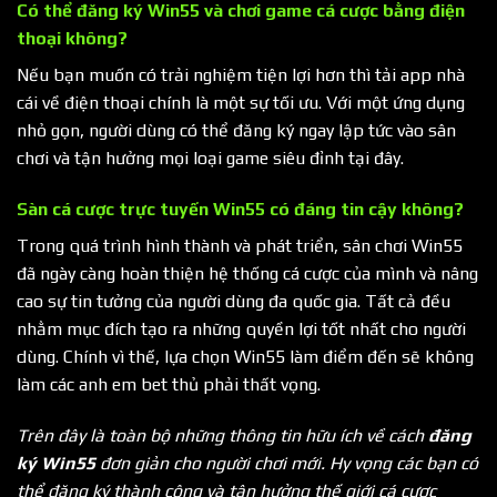
Có thể đăng ký Win55 và chơi game cá cược bằng điện
thoại không?
Nếu bạn muốn có trải nghiệm tiện lợi hơn thì tải app nhà
cái về điện thoại chính là một sự tối ưu. Với một ứng dụng
nhỏ gọn, người dùng có thể đăng ký ngay lập tức vào sân
chơi và tận hưởng mọi loại game siêu đỉnh tại đây.
Sàn cá cược trực tuyến Win55 có đáng tin cậy không?
Trong quá trình hình thành và phát triển, sân chơi Win55
đã ngày càng hoàn thiện hệ thống cá cược của mình và nâng
cao sự tin tưởng của người dùng đa quốc gia. Tất cả đều
nhằm mục đích tạo ra những quyền lợi tốt nhất cho người
dùng. Chính vì thế, lựa chọn Win55 làm điểm đến sẽ không
làm các anh em bet thủ phải thất vọng.
Trên đây là toàn bộ những thông tin hữu ích về cách
đăng
ký Win55
đơn giản cho người chơi mới. Hy vọng các bạn có
thể đăng ký thành công và tận hưởng thế giới cá cược