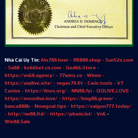
Nhà Cái Uy Tín:
Alo789.beer
-
RR888.shop
-
Sun52s.com
-
Sa88
-
ko66bet.cn.com
-
God66.Store
-
https://vn68.agency/
-
77wins.co
-
Winvn
-
https://aiailive.site/
-
vegas79.fit
-
Cwin.tools
-
V7
Casino
-
https://linos.org/
-
NN88.fyi
-
QQLIVE.LOVE
-
https://moonlive.love/
-
https://king88.green/
-
banca888b
-
Nowgoal.tips
-
https://saigon777.today/
-
http://ne88.ltd/
-
https://pkwin.lol/
-
Vn6
-
Win88.Sale