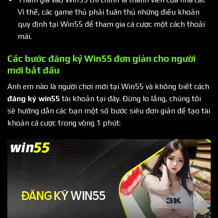
Vì thế, các game thủ phải tuân thủ những điều khoản
quy định tại Win55 để tham gia cá cược một cách thoải
mái.
Các bước đăng ký Win55 đơn giản cho người
mới bắt đầu
Anh em nào là người chơi mới tại Win55 và không biết cách
đăng ký win55
tài khoản tại đây. Đừng lo lắng, chúng tôi
sẽ hướng dẫn các bạn một số bước siêu đơn giản để tạo tài
khoản cá cược trong vòng 1 phút: