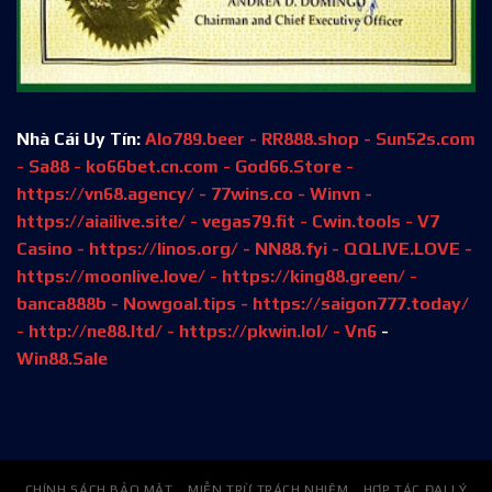
Nhà Cái Uy Tín:
Alo789.beer
-
RR888.shop
-
Sun52s.com
-
Sa88
-
ko66bet.cn.com
-
God66.Store
-
https://vn68.agency/
-
77wins.co
-
Winvn
-
https://aiailive.site/
-
vegas79.fit
-
Cwin.tools
-
V7
Casino
-
https://linos.org/
-
NN88.fyi
-
QQLIVE.LOVE
-
https://moonlive.love/
-
https://king88.green/
-
banca888b
-
Nowgoal.tips
-
https://saigon777.today/
-
http://ne88.ltd/
-
https://pkwin.lol/
-
Vn6
-
Win88.Sale
CHÍNH SÁCH BẢO MẬT
MIỄN TRỪ TRÁCH NHIỆM
HỢP TÁC ĐẠI LÝ