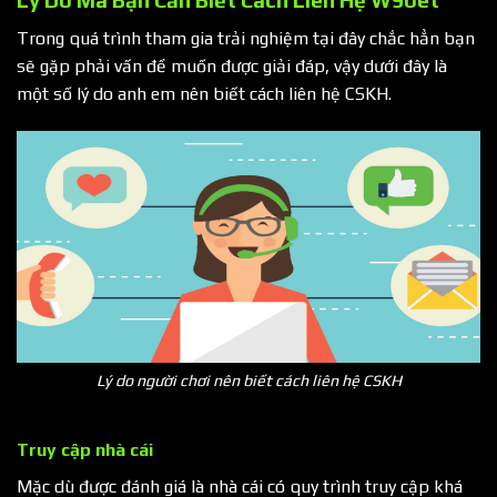
Lý Do Mà Bạn Cần Biết Cách Liên Hệ W9bet
Trong quá trình tham gia trải nghiệm tại đây chắc hẳn bạn
sẽ gặp phải vấn đề muốn được giải đáp, vậy dưới đây là
một số lý do anh em nên biết cách liên hệ CSKH.
Lý do người chơi nên biết cách liên hệ CSKH
Truy cập nhà cái
Mặc dù được đánh giá là nhà cái có quy trình truy cập khá