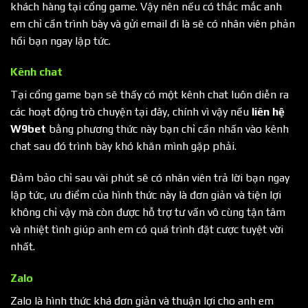
khách hàng tại cổng game. Vậy nên nếu có thắc mắc anh
em chỉ cần trình bày và gửi email đi là sẽ có nhân viên phản
hồi bạn ngay lập tức.
Kênh chat
Tại cổng game bạn sẽ thấy có một kênh chat luôn diễn ra
các hoạt động trò chuyện tại đây, chính vì vậy nếu
liên hệ
W9bet
bằng phương thức này bạn chỉ cần nhấn vào kênh
chat sau đó trình bày khó khăn mình gặp phải.
Đảm bảo chỉ sau vài phút sẽ có nhân viên trả lời bạn ngay
lập tức, ưu điểm của hình thức này là đơn giản và tiện lợi
không chỉ vậy mà còn được hỗ trợ tư vấn vô cùng tận tâm
và nhiệt tình giúp anh em có quá trình đặt cược tuyệt vời
nhất.
Zalo
Zalo là hình thức khá đơn giản và thuận lợi cho anh em