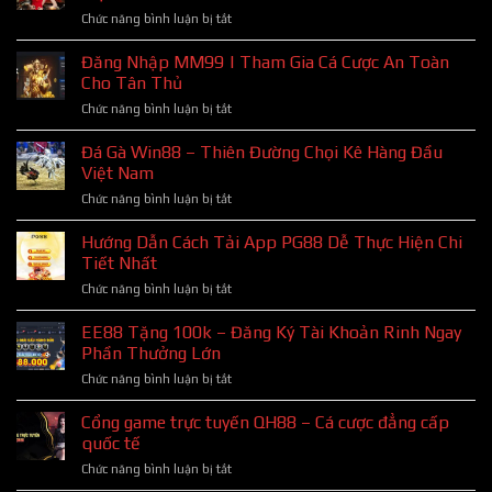
–
kỳ
ở
Chức năng bình luận bị tắt
Thưởng
thú,
Đăng
Độc
nhận
Ký
Đăng Nhập MM99 | Tham Gia Cá Cược An Toàn
Quyền
quà
23win
Dành
Cho Tân Thủ
bao
–
Cho
la
ở
Chức năng bình luận bị tắt
Tham
Hội
Đăng
Gia
Viên
Nhập
Đá Gà Win88 – Thiên Đường Chọi Kê Hàng Đầu
Sân
MM99
Chơi
Việt Nam
|
Thú
ở
Chức năng bình luận bị tắt
Tham
Vị
Đá
Gia
Nhất
Gà
Hướng Dẫn Cách Tải App PG88 Dễ Thực Hiện Chi
Cá
Việt
Win88
Cược
Tiết Nhất
Nam
–
An
ở
Chức năng bình luận bị tắt
Thiên
Toàn
Hướng
Đường
Cho
Dẫn
EE88 Tặng 100k – Đăng Ký Tài Khoản Rinh Ngay
Chọi
Tân
Cách
Kê
Phần Thưởng Lớn
Thủ
Tải
Hàng
ở
Chức năng bình luận bị tắt
App
Đầu
EE88
PG88
Việt
Tặng
Cổng game trực tuyến QH88 – Cá cược đẳng cấp
Dễ
Nam
100k
Thực
quốc tế
–
Hiện
ở
Chức năng bình luận bị tắt
Đăng
Chi
Cổng
Ký