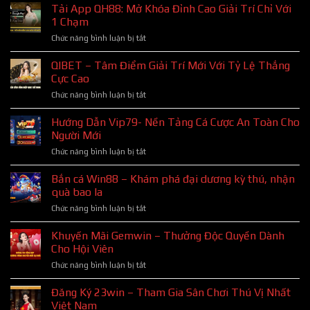
Gà
Tải App QH88: Mở Khóa Đỉnh Cao Giải Trí Chỉ Với
Phá
28bet
Nhà
1 Chạm
–
Cái
ở
Chức năng bình luận bị tắt
Chọi
Có
Tải
Kê
Chất
App
QIBET – Tâm Điểm Giải Trí Mới Với Tỷ Lệ Thắng
Trực
Lượng
QH88:
Tuyến
Cực Cao
Đứng
Mở
Uy
Đầu
ở
Chức năng bình luận bị tắt
Khóa
Tín,
QIBET
Đỉnh
Chất
–
Hướng Dẫn Vip79- Nền Tảng Cá Cược An Toàn Cho
Cao
Lượng
Tâm
Giải
Người Mới
Nhất
Điểm
Trí
ở
Chức năng bình luận bị tắt
Giải
Chỉ
Hướng
Trí
Với
Dẫn
Bắn cá Win88 – Khám phá đại dương kỳ thú, nhận
Mới
1
Vip79-
Với
quà bao la
Chạm
Nền
Tỷ
ở
Chức năng bình luận bị tắt
Tảng
Lệ
Bắn
Cá
Thắng
cá
Khuyến Mãi Gemwin – Thưởng Độc Quyền Dành
Cược
Cực
Win88
An
Cho Hội Viên
Cao
–
Toàn
ở
Chức năng bình luận bị tắt
Khám
Cho
Khuyến
phá
Người
Mãi
Đăng Ký 23win – Tham Gia Sân Chơi Thú Vị Nhất
đại
Mới
Gemwin
dương
Việt Nam