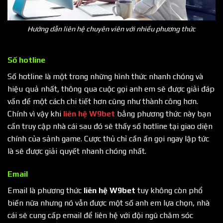
Hướng dẫn liên hệ chuyên viên với nhiều phương thức
Số hotline
Số hotline là một trong những hình thức nhanh chóng và
hiệu quả nhất, thông qua cuộc gọi anh em sẽ được giải đáp
vấn đề một cách chi tiết hơn cũng như thành công hơn.
Chính vì vậy khi
liên hệ W9bet
bằng phương thức này bạn
cần truy cập nhà cái sau đó sẽ thấy số hotline tại giao diện
chính của sảnh game. Cược thủ chỉ cần ấn gọi ngay lập tức
là sẽ được giải quyết nhanh chóng nhất.
Email
Email là phương thức
liên hệ W9bet
tuy không còn phổ
biến nữa nhưng nó vẫn được một số anh em lựa chọn, nhà
cái sẽ cung cấp email để liên hệ với đội ngũ chăm sóc