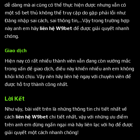
dễ dàng mà ai cũng có thể thực hiện được nhưng vẫn có
một số bet thủ không thể truy cập do gặp phải lỗi như:
Đăng nhập sai cách, sai thông tin,…Vậy trong trường hợp
này anh em hãy
liên hệ W9bet
để được giải quyết nhanh
chóng.
Giao dịch
Hiện nay có rất nhiều thành viên vẫn đang còn vướng mắc
trong vấn đề giao dịch, điều này khiến nhiều anh em không
khỏi khó chịu. Vậy nên hãy liên hệ ngay với chuyên viên để
được hỗ trợ thành công nhất.
Lời Kết
Như vậy, bài viết trên là những thông tin chi tiết nhất về
cách
liên hệ W9bet
chi tiết nhất, vậy với những ưu điểm
trên anh em đừng ngần ngại mà hãy liên lạc với họ để được
giải quyết một cách nhanh chóng!