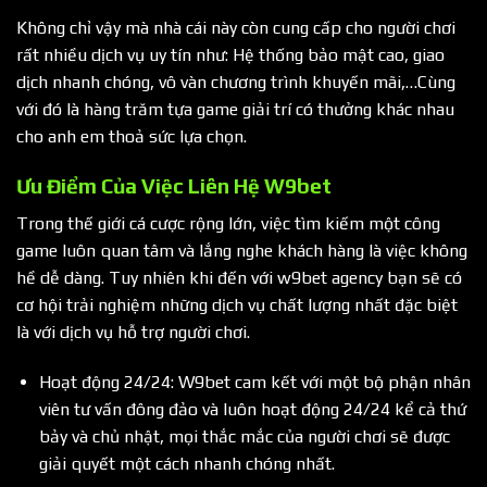
Không chỉ vậy mà nhà cái này còn cung cấp cho người chơi
rất nhiều dịch vụ uy tín như: Hệ thống bảo mật cao, giao
dịch nhanh chóng, vô vàn chương trình khuyến mãi,…Cùng
với đó là hàng trăm tựa game giải trí có thưởng khác nhau
cho anh em thoả sức lựa chọn.
Ưu Điểm Của Việc Liên Hệ W9bet
Trong thế giới cá cược rộng lớn, việc tìm kiếm một công
game luôn quan tâm và lắng nghe khách hàng là việc không
hề dễ dàng. Tuy nhiên khi đến với w9bet agency bạn sẽ có
cơ hội trải nghiệm những dịch vụ chất lượng nhất đặc biệt
là với dịch vụ hỗ trợ người chơi.
Hoạt động 24/24: W9bet cam kết với một bộ phận nhân
viên tư vấn đông đảo và luôn hoạt động 24/24 kể cả thứ
bảy và chủ nhật, mọi thắc mắc của người chơi sẽ được
giải quyết một cách nhanh chóng nhất.