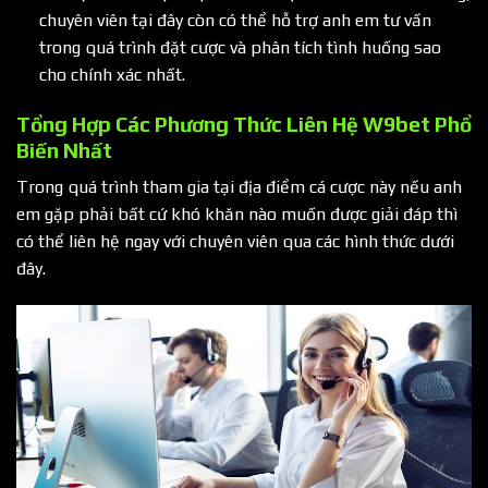
chuyên viên tại đây còn có thể hỗ trợ anh em tư vấn
trong quá trình đặt cược và phân tích tình huống sao
cho chính xác nhất.
Tổng Hợp Các Phương Thức Liên Hệ W9bet Phổ
Biến Nhất
Trong quá trình tham gia tại địa điểm cá cược này nếu anh
em gặp phải bất cứ khó khăn nào muốn được giải đáp thì
có thể liên hệ ngay với chuyên viên qua các hình thức dưới
đây.